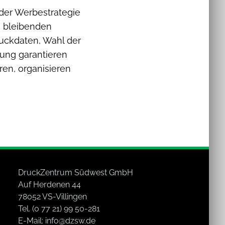
 der Werbestrategie
n bleibenden
ruckdaten, Wahl der
lung garantieren
en, organisieren
DruckZentrum Südwest GmbH
Auf Herdenen 44
78052 VS-Villingen
Tel. (0 77 21) 99 50-281
E-Mail:
info@dzsw.de