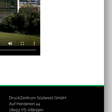
DruckZentrum Südwest GmbH
Auf Herdenen 44
78052 VS-Villingen