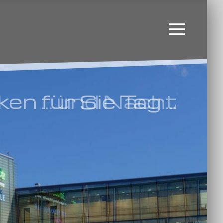
≡
n für Sie Tag ...
... und Nacht