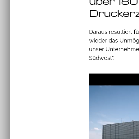
über 180
Druckerz
Daraus resultiert f
wieder das Unmögl
unser Unternehmen
Südwest“.